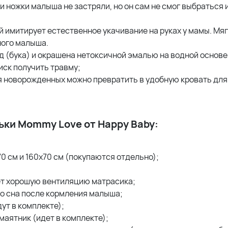
и ножки малыша не застряли, но он сам не смог выбраться 
имитирует естественное укачивание на руках у мамы. Мя
ного малыша.
д (бука) и окрашена нетоксичной эмалью на водной основе
иск получить травму;
 новорожденных можно превратить в удобную кровать для 
ки Mommy Love от Happy Baby:
0 см и 160х70 см (покупаются отдельно);
ет хорошую вентиляцию матрасика;
го сна после кормления малыша;
ут в комплекте);
маятник (идет в комплекте);