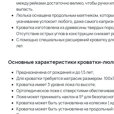
между рейками достаточно велико, чтобы ручки ил
выпасть.
Люлька оснащена продольным маятником, который 
укачивание успокоит любого, даже самого каприз
Кроватка изготовлена из древесины твердых поро
Отсутствие острых углов в конструкции снижает р
С помощью специальных расширений кроватку для
лет.
Основные характеристики кроватки-люль
Предназначена от рождения и до 1,5 лет;
Для кроватки требуется матрасик размером: 100х7
Кроватка имеет 3 уровня ложа по высоте;
Ортопедическое ложе с отверстиями обеспечива
Ложе может принимать наклон в 5° для безопасно
Кроватка может быть установлена на колесики ( ид
Кроватка может быть установлена на продольный 