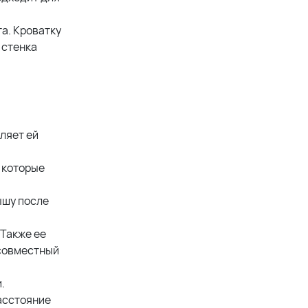
а. Кроватку
 стенка
ляет ей
 которые
ышу после
 Также ее
 совместный
.
асстояние