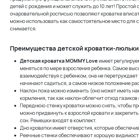
детей с рождения и может служить до 10 лет! Простой
очаровательной росписью позволяют кроватке вписать
можно использовать как самостоятельное место для сна
снимается.
Преимущества детской кроватки-люльки
Детская кроватка MOMMY Love
имеет регулируе
меняться по мере взросления ребенка. Самое выс
взаимодействуя с ребенком, она не перетруждает
начинают садиться, а самое низкое положение рас
Наклон ложа можно изменить (оно может иметь на
кормления, так как наклон облегчит отход газиков
Переднюю стенку кроватки можно снять, чтобы пр
можно придвинуть к взрослой кровати и закрепит
сон. Ремешки входят в комплект.
Дно кроватки имеет отверстия, которые обеспечи
Реечные стенки обеспечивают хорошую видимость,