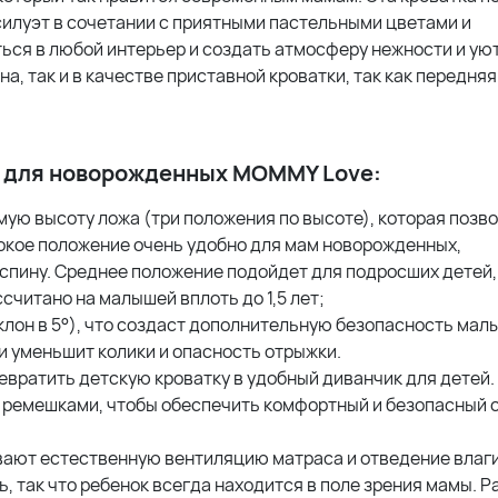
 силуэт в сочетании с приятными пастельными цветами и
ся в любой интерьер и создать атмосферу нежности и уют
, так и в качестве приставной кроватки, так как передняя
 для новорожденных MOMMY Love:
мую высоту ложа (три положения по высоте), которая позво
окое положение очень удобно для мам новорожденных,
 спину. Среднее положение подойдет для подросших детей,
считано на малышей вплоть до 1,5 лет;
клон в 5°), что создаст дополнительную безопасность мал
 и уменьшит колики и опасность отрыжки.
евратить детскую кроватку в удобный диванчик для детей.
ь ремешками, чтобы обеспечить комфортный и безопасный
вают естественную вентиляцию матраса и отведение влаги
 так что ребенок всегда находится в поле зрения мамы. Р