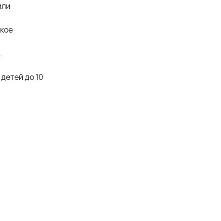
или
гкое
.
детей до 10