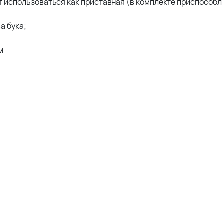
 использоваться как приставная (в комплекте приспособл
а бука;
м