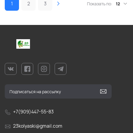
1
2
3
Показать по:
12
+7(909)447-55-83
23kolyaski@gmail.com