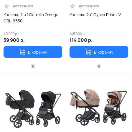
нет отзывов
нет отзывов
Коляска 2 в 1 Carrello Omega
Коляска 2в1 Cybex Priam IV
CRL-6530
49 900
р.
145 000
р.
39 900
р.
114 000
р.
В корзину
В корзину