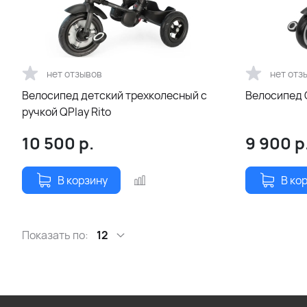
нет отзывов
нет отз
Велосипед детский трехколесный с
Велосипед 
ручкой QPlay Rito
10 500
р.
9 900
р
В корзину
В ко
Показать по:
12