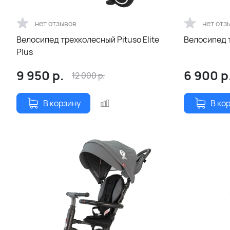
нет отзывов
нет отз
Велосипед трехколесный Pituso Elite
Велосипед т
Plus
9 950
р.
6 900
р
12 000
р.
В корзину
В ко