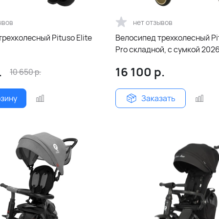
ывов
нет отзывов
рехколесный Pituso Elite
Велосипед трехколесный Pi
Pro складной, с сумкой 202
.
16 100
р.
10 650
р.
рзину
Заказать