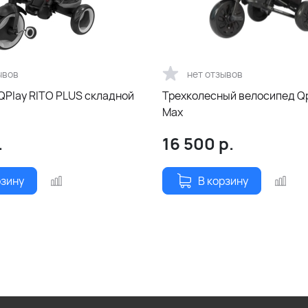
ывов
нет отзывов
QPlay RITO PLUS складной
Трехколесный велосипед Qp
Max
.
16 500
р.
рзину
В корзину