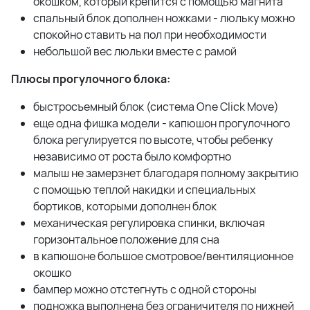
окошком, который крепится с помощью магнита
спальный блок дополнен ножками - люльку можно
спокойно ставить на пол при необходимости
небольшой вес люльки вместе с рамой
Плюсы прогулочного блока:
быстросъемный блок (система One Click Move)
еще одна фишка модели - капюшон прогулочного
блока регулируется по высоте, чтобы ребенку
независимо от роста было комфортно
малыш не замерзнет благодаря полному закрытию
с помощью теплой накидки и специальных
бортиков, которыми дополнен блок
механическая регулировка спинки, включая
горизонтальное положение для сна
в капюшоне большое смотровое/вентиляционное
окошко
бампер можно отстегнуть с одной стороны
подножка выполнена без ограничителя по нижней