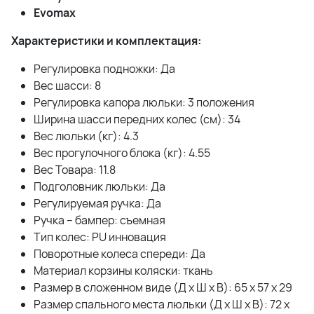
Evomax
Характеристики и комплектация:
Регулировка подножки: Да
Вес шасси: 8
Регулировка капора люльки: 3 положения
Ширина шасси передних колес (см): 34
Вес люльки (кг): 4.3
Вес прогулочного блока (кг): 4.55
Вес Товара: 11.8
Подголовник люльки: Да
Регулируемая ручка: Да
Ручка – бампер: съемная
Тип колес: PU инновация
Поворотные колеса спереди: Да
Материал корзины коляски: ткань
Размер в сложенном виде (Д x Ш x В): 65 x 57 x 29
Размер спального места люльки (Д x Ш x В): 72 x