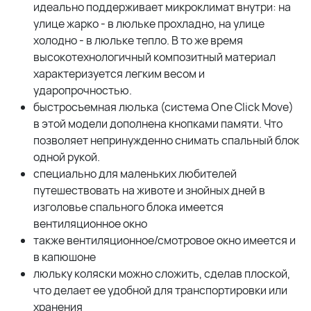
идеально поддерживает микроклимат внутри: на
улице жарко - в люльке прохладно, на улице
холодно - в люльке тепло. В то же время
высокотехнологичный композитный материал
характеризуется легким весом и
ударопрочностью.
быстросъемная люлька (система One Click Move)
в этой модели дополнена кнопками памяти. Что
позволяет непринужденно снимать спальный блок
одной рукой.
специально для маленьких любителей
путешествовать на животе и знойных дней в
изголовье спального блока имеется
вентиляционное окно
также вентиляционное/смотровое окно имеется и
в капюшоне
люльку коляски можно сложить, сделав плоской,
что делает ее удобной для транспортировки или
хранения